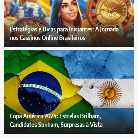
Estratégias e Dicas para Iniciantes: A Jornada
nos Cassinos Online Brasileiros
Copa América 2024: Estrelas Brilham,
Candidatos Sonham, Surpresas à Vista