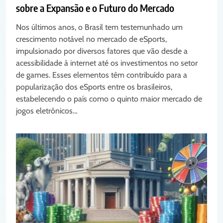
sobre a Expansão e o Futuro do Mercado
Nos últimos anos, o Brasil tem testemunhado um
crescimento notável no mercado de eSports,
impulsionado por diversos fatores que vão desde a
acessibilidade à internet até os investimentos no setor
de games. Esses elementos têm contribuído para a
popularização dos eSports entre os brasileiros,
estabelecendo o país como o quinto maior mercado de
jogos eletrônicos…