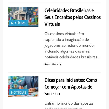
Celebridades Brasileiras e
Seus Encantos pelos Cassinos
Virtuais
NOTÍCIAS
Os cassinos virtuais têm
capturado a imaginação de
jogadores ao redor do mundo,
incluindo algumas das mais
notáveis celebridades brasileiras….
Read More
Dicas para Iniciantes: Como
Começar com Apostas de
Sucesso
NOTÍCIAS
Entrar no mundo das apostas