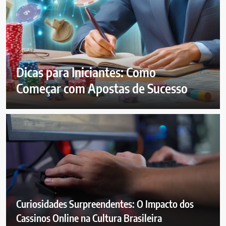
Dicas para Iniciantes: Como
Começar com Apostas de Sucesso
Curiosidades Surpreendentes: O Impacto dos
Cassinos Online na Cultura Brasileira