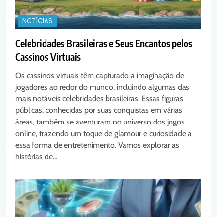
NOTÍCIAS
Celebridades Brasileiras e Seus Encantos pelos
Cassinos Virtuais
Os cassinos virtuais têm capturado a imaginação de
jogadores ao redor do mundo, incluindo algumas das
mais notáveis celebridades brasileiras. Essas figuras
públicas, conhecidas por suas conquistas em várias
áreas, também se aventuram no universo dos jogos
online, trazendo um toque de glamour e curiosidade a
essa forma de entretenimento. Vamos explorar as
histórias de…