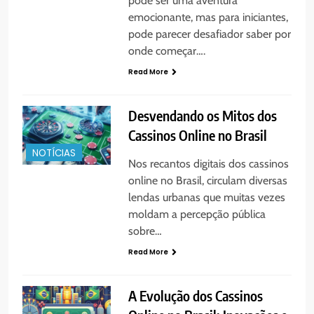
pode ser uma aventura
emocionante, mas para iniciantes,
pode parecer desafiador saber por
onde começar….
Read More
Desvendando os Mitos dos
Cassinos Online no Brasil
NOTÍCIAS
Nos recantos digitais dos cassinos
online no Brasil, circulam diversas
lendas urbanas que muitas vezes
moldam a percepção pública
sobre…
Read More
A Evolução dos Cassinos