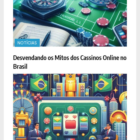
NOTÍCIAS
Desvendando os Mitos dos Cassinos Online no
Brasil