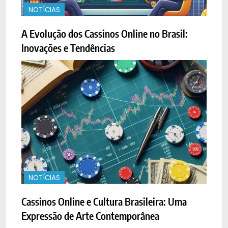
NOTÍCIAS
A Evolução dos Cassinos Online no Brasil:
Inovações e Tendências
NOTÍCIAS
Cassinos Online e Cultura Brasileira: Uma
Expressão de Arte Contemporânea