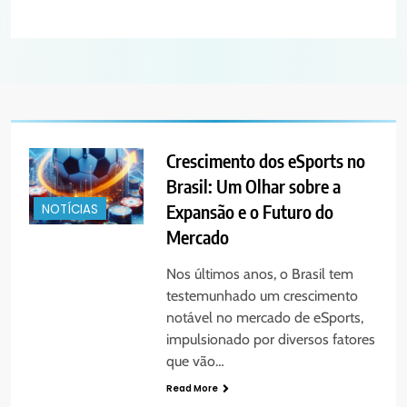
Crescimento dos eSports no
Brasil: Um Olhar sobre a
Expansão e o Futuro do
NOTÍCIAS
Mercado
Nos últimos anos, o Brasil tem
testemunhado um crescimento
notável no mercado de eSports,
impulsionado por diversos fatores
que vão…
Read More