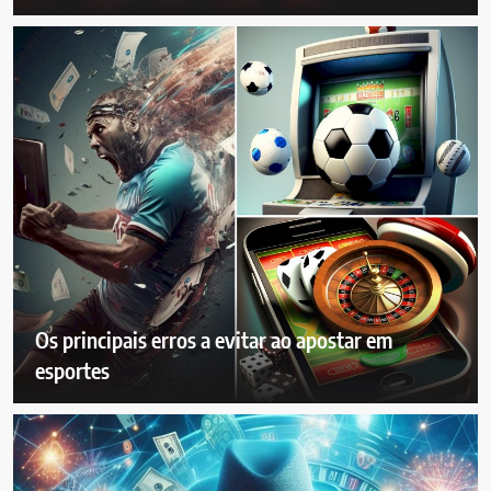
Os principais erros a evitar ao apostar em
esportes