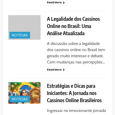
Read More
A Legalidade dos Cassinos
Online no Brasil: Uma
Análise Atualizada
NOTÍCIAS
A discussão sobre a legalidade
dos cassinos online no Brasil tem
gerado muito interesse e debate.
Com mudanças nas percepções…
Read More
Estratégias e Dicas para
Iniciantes: A Jornada nos
Cassinos Online Brasileiros
NOTÍCIAS
Ingressar na emocionante jornada