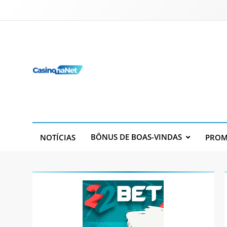
Skip
to
content
Casino Na Net
Seu Casino na Net!
BÔNUS DE BOAS-VINDAS
NOTÍCIAS
PROM