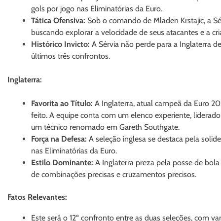
gols por jogo nas Eliminatórias da Euro.
Tática Ofensiva:
Sob o comando de Mladen Krstajić, a Sérv
buscando explorar a velocidade de seus atacantes e a cr
Histórico Invicto:
A Sérvia não perde para a Inglaterra 
últimos três confrontos.
Inglaterra:
Favorita ao Título:
A Inglaterra, atual campeã da Euro 20
feito. A equipe conta com um elenco experiente, liderad
um técnico renomado em Gareth Southgate.
Força na Defesa:
A seleção inglesa se destaca pela solid
nas Eliminatórias da Euro.
Estilo Dominante:
A Inglaterra preza pela posse de bola 
de combinações precisas e cruzamentos precisos.
Fatos Relevantes:
Este será o 12º confronto entre as duas seleções, com van