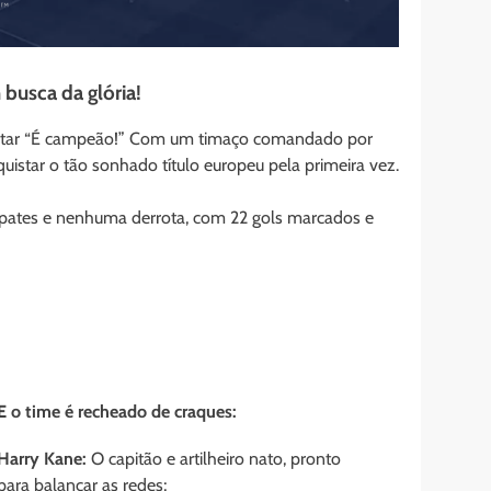
glória! 󠁧󠁢󠁥󠁮󠁧󠁿
 gritar “É campeão!” Com um timaço comandado por
istar o tão sonhado título europeu pela primeira vez.
mpates e nenhuma derrota, com 22 gols marcados e
E o time é recheado de craques:
Harry Kane:
O capitão e artilheiro nato, pronto
para balançar as redes;