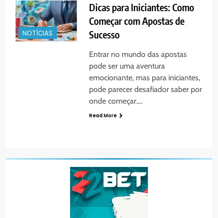
Dicas para Iniciantes: Como
Começar com Apostas de
Sucesso
NOTÍCIAS
Entrar no mundo das apostas
pode ser uma aventura
emocionante, mas para iniciantes,
pode parecer desafiador saber por
onde começar….
Read More