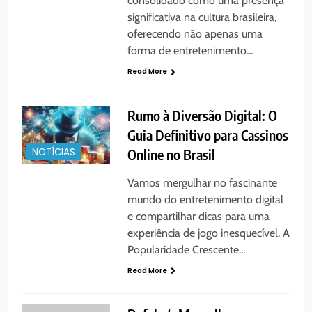
consolidado como uma presença
significativa na cultura brasileira,
oferecendo não apenas uma
forma de entretenimento…
Read More
Rumo à Diversão Digital: O
Guia Definitivo para Cassinos
Online no Brasil
NOTÍCIAS
Vamos mergulhar no fascinante
mundo do entretenimento digital
e compartilhar dicas para uma
experiência de jogo inesquecível. A
Popularidade Crescente…
Read More