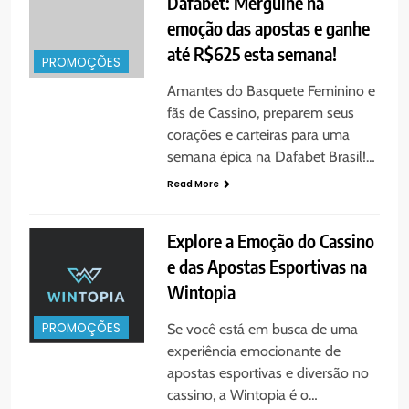
Dafabet: Mergulhe na
emoção das apostas e ganhe
até R$625 esta semana!
PROMOÇÕES
Amantes do Basquete Feminino e
fãs de Cassino, preparem seus
corações e carteiras para uma
semana épica na Dafabet Brasil!…
Read More
Explore a Emoção do Cassino
e das Apostas Esportivas na
Wintopia
PROMOÇÕES
Se você está em busca de uma
experiência emocionante de
apostas esportivas e diversão no
cassino, a Wintopia é o…