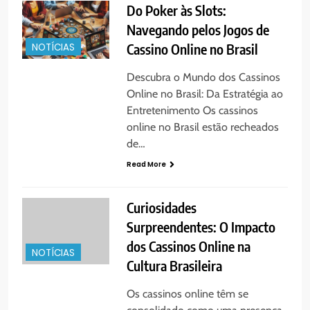
Do Poker às Slots:
Navegando pelos Jogos de
Cassino Online no Brasil
NOTÍCIAS
Descubra o Mundo dos Cassinos
Online no Brasil: Da Estratégia ao
Entretenimento Os cassinos
online no Brasil estão recheados
de…
Read More
Curiosidades
Surpreendentes: O Impacto
dos Cassinos Online na
NOTÍCIAS
Cultura Brasileira
Os cassinos online têm se