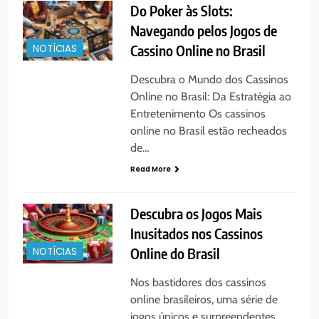
Do Poker às Slots:
Navegando pelos Jogos de
Cassino Online no Brasil
NOTÍCIAS
Descubra o Mundo dos Cassinos
Online no Brasil: Da Estratégia ao
Entretenimento Os cassinos
online no Brasil estão recheados
de…
Read More
Descubra os Jogos Mais
Inusitados nos Cassinos
Online do Brasil
NOTÍCIAS
Nos bastidores dos cassinos
online brasileiros, uma série de
jogos únicos e surpreendentes