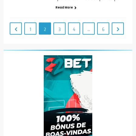
Read More
1
2
3
4
…
6