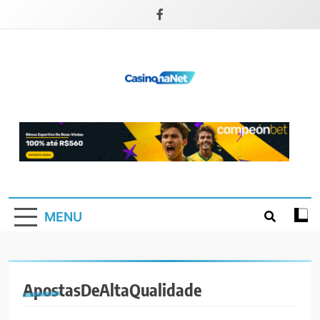
Skip
to
content
Casino Na Net
Seu Casino na Net!
MENU
ApostasDeAltaQualidade