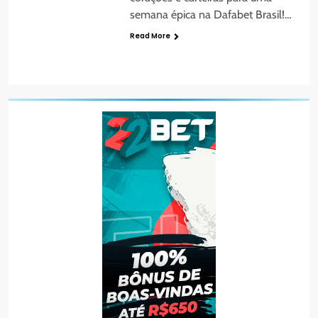
semana épica na Dafabet Brasil!…
Read More