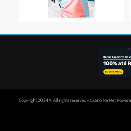
Copyright 2024 © All rights reserved - Casino Na Net Power