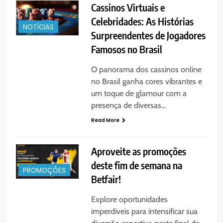
Cassinos Virtuais e
Celebridades: As Histórias
NOTÍCIAS
Surpreendentes de Jogadores
Famosos no Brasil
O panorama dos cassinos online
no Brasil ganha cores vibrantes e
um toque de glamour com a
presença de diversas…
Read More
Aproveite as promoções
deste fim de semana na
PROMOÇÕES
Betfair!
Explore oportunidades
imperdíveis para intensificar sua